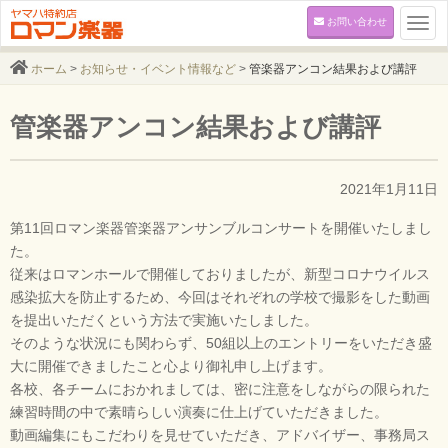
お問い合わせ
Togg
navi
ホーム
>
お知らせ・イベント情報など
>
管楽器アンコン結果および講評
管楽器アンコン結果および講評
2021年1月11日
第11回ロマン楽器管楽器アンサンブルコンサートを開催いたしまし
た。
従来はロマンホールで開催しておりましたが、新型コロナウイルス
感染拡大を防止するため、今回はそれぞれの学校で撮影をした動画
を提出いただくという方法で実施いたしました。
そのような状況にも関わらず、50組以上のエントリーをいただき盛
大に開催できましたこと心より御礼申し上げます。
各校、各チームにおかれましては、密に注意をしながらの限られた
練習時間の中で素晴らしい演奏に仕上げていただきました。
動画編集にもこだわりを見せていただき、アドバイザー、事務局ス