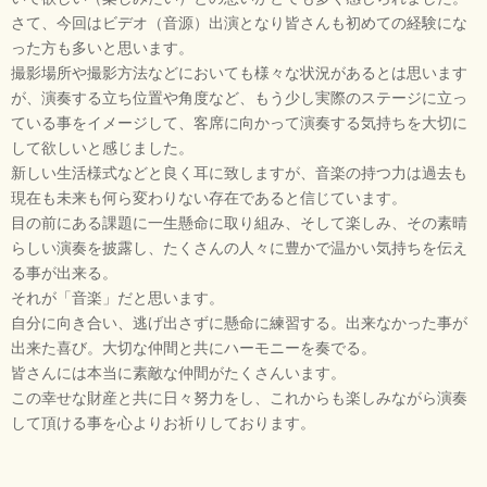
さて、今回はビデオ（音源）出演となり皆さんも初めての経験にな
った方も多いと思います。
撮影場所や撮影方法などにおいても様々な状況があるとは思います
が、演奏する立ち位置や角度など、もう少し実際のステージに立っ
ている事をイメージして、客席に向かって演奏する気持ちを大切に
して欲しいと感じました。
新しい生活様式などと良く耳に致しますが、音楽の持つ力は過去も
現在も未来も何ら変わりない存在であると信じています。
目の前にある課題に一生懸命に取り組み、そして楽しみ、その素晴
らしい演奏を披露し、たくさんの人々に豊かで温かい気持ちを伝え
る事が出来る。
それが「音楽」だと思います。
自分に向き合い、逃げ出さずに懸命に練習する。出来なかった事が
出来た喜び。大切な仲間と共にハーモニーを奏でる。
皆さんには本当に素敵な仲間がたくさんいます。
この幸せな財産と共に日々努力をし、これからも楽しみながら演奏
して頂ける事を心よりお祈りしております。