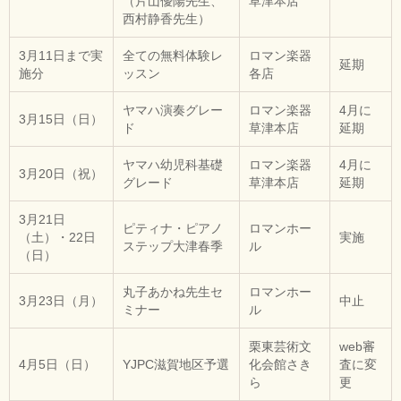
（片山優陽先生、
草津本店
西村静香先生）
3月11日まで実
全ての無料体験レ
ロマン楽器
延期
施分
ッスン
各店
ヤマハ演奏グレー
ロマン楽器
4月に
3月15日（日）
ド
草津本店
延期
ヤマハ幼児科基礎
ロマン楽器
4月に
3月20日（祝）
グレード
草津本店
延期
3月21日
ピティナ・ピアノ
ロマンホー
（土）・22日
実施
ステップ大津春季
ル
（日）
丸子あかね先生セ
ロマンホー
3月23日（月）
中止
ミナー
ル
栗東芸術文
web審
4月5日（日）
YJPC滋賀地区予選
化会館さき
査に変
ら
更