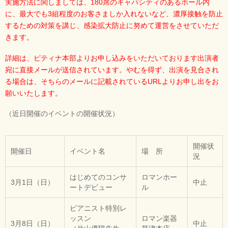
実施方法に関しましては、180席のキャパシティのあるホール内
に、最大でも3組程度のお客さましか入れないなど、濃厚接触を防止
するための対策を講じ、感染拡大防止に努めて運営をさせていただ
きます。
詳細は、ピティナ本部よりお申し込みをいただいております出演者
宛に直接メールが送信されています。やむを得ず、出演を見合され
る場合は、そちらのメールに記載されているURLよりお申し出をお
願いいたします。
（近日開催のイベントの開催状況）
開催状
開催日
イベント名
場 所
況
はじめてのコンサ
ロマンホー
3月1日（日）
中止
ートデビュー
ル
ピアニスト特別レ
ッスン
ロマン楽器
3月8日（日）
中止