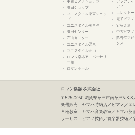
中古ピアノショップ
アップライ
アノ
瀬田ショップ
エレクトー
ユニスタイル栗東ショッ
プ
電子ピアノ
ユニスタイル南草津
管弦楽器
瀬田センター
中古ピアノ
石山センター
防音室アビ
クス
ユニスタイル栗東
ユニスタイル守山
ロマン楽器アニバーサリ
ー館
ロマンホール
ロマン楽器 株式会社
〒525-0050 滋賀県草津市南草津5-3-3／tel.
楽器販売 ヤマハ特約店／ピアノ／エ
各種教室 ヤマハ音楽教室／ヤマハ英
サービス ピアノ技術／管楽器技術／