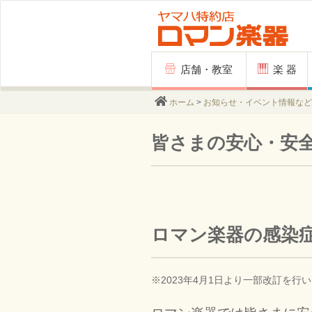
Skip
店舗・教室
楽 器
to
content
ホーム
>
お知らせ・イベント情報など
皆さまの安心・安
ロマン楽器の感染
※2023年4月1日より一部改訂を行