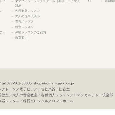
内
最新情
トピ
ヤマハミュージックスクール（楽器・主に大人
対象）
ン
各種楽器レッスン
大人の音楽倶楽部
青春ポップス
特別レッスン
テッ
体験レッスンのご案内
教室案内
077-561-3808／shop@roman-gakki.co.jp
レクトーン／電子ピアノ／管弦楽器／防音室
語教室／大人の音楽教室／各種個人レッスン／ロマンカルチャー倶楽部
楽器レンタル／練習室レンタル／ロマンホール