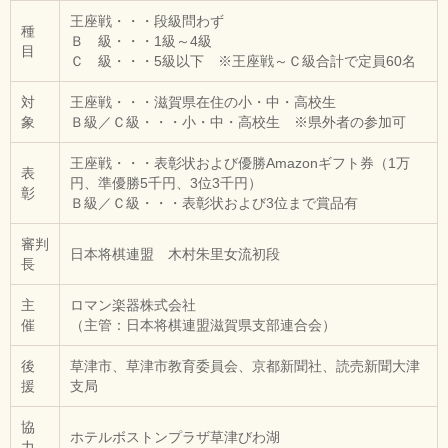
王座戦・・・段級問わず
種
Ｂ 級・・・1級～4級
目
Ｃ 級・・・5級以下 ※王座戦～Ｃ級合計で定員60名
対
王座戦・・・滋賀県在住の小・中・高校生
象
Ｂ級／Ｃ級・・・小・中・高校生 ※県外者の参加可
王座戦・・・表彰状および優勝Amazonギフト券（1万
表
円、準優勝5千円、3位3千円）
彰
Ｂ級／Ｃ級・・・表彰状および3位まで賞品有
審判
日本将棋連盟 木村朱里女流初段
長
主
ロマン楽器株式会社
催
（主管：日本将棋連盟滋賀県支部連合会）
後
草津市、草津市教育委員会、京都新聞社、読売新聞大津
援
支局
協
ホテルボストンプラザ草津びわ湖
力