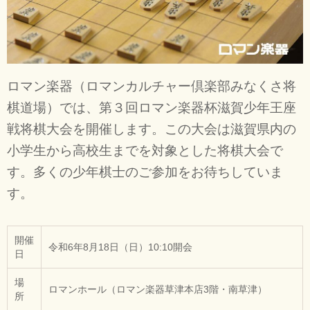
ロマン楽器（ロマンカルチャー倶楽部みなくさ将
棋道場）では、第３回ロマン楽器杯滋賀少年王座
戦将棋大会を開催します。この大会は滋賀県内の
小学生から高校生までを対象とした将棋大会で
す。多くの少年棋士のご参加をお待ちしていま
す。
開催
令和6年8月18日（日）10:10開会
日
場
ロマンホール（ロマン楽器草津本店3階・南草津）
所