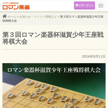
お問い合わせ
Togg
navi
ホーム
>
お知らせ・イベント情報など
>
第３回ロマン楽器杯滋賀少年王座
戦将棋大会
第３回ロマン楽器杯滋賀少年王座戦
将棋大会
2024年8月11日