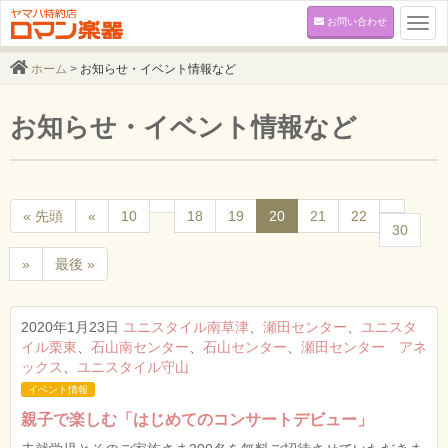
お問い合わせ
Togg
navi
ホーム
>
お知らせ・イベント情報など
お知らせ・イベント情報など
« 先頭
«
10
18
19
20
21
22
30
»
最後 »
2020年1月23日
ユニスタイル南草津
、
瀬田センター
、
ユニスタ
イル栗東
、
石山南センター
、
石山センター
、
瀬田センター アネ
ックス
、
ユニスタイル守山
イベント情報
親子で楽しむ「はじめてのコンサートデビュー」