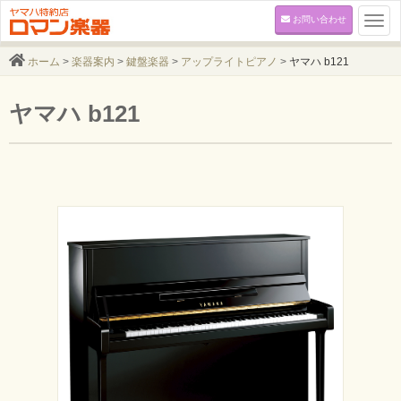
お問い合わせ
Togg
navi
ホーム
>
楽器案内
>
鍵盤楽器
>
アップライトピアノ
>
ヤマハ b121
ヤマハ b121